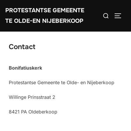
Ga
PROTESTANTSE GEMEENTE
naar
Zoek
TOGGL
de
TE OLDE-EN NIJEBERKOOP
naar:
inhoud
Contact
Bonifatiuskerk
Protestantse Gemeente te Olde- en Nijeberkoop
Willinge Prinsstraat 2
8421 PA Oldeberkoop