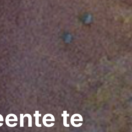
ente te